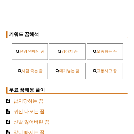
키워드 꿈해석
유명 연예인 꿈
강아지 꿈
오줌싸는 꿈
사람 죽는 꿈
애기낳는 꿈
교통사고 꿈
무료 꿈해몽 풀이
납치당하는 꿈
귀신 나오는 꿈
신발 잃어버린 꿈
앞니 빠지는 꿈