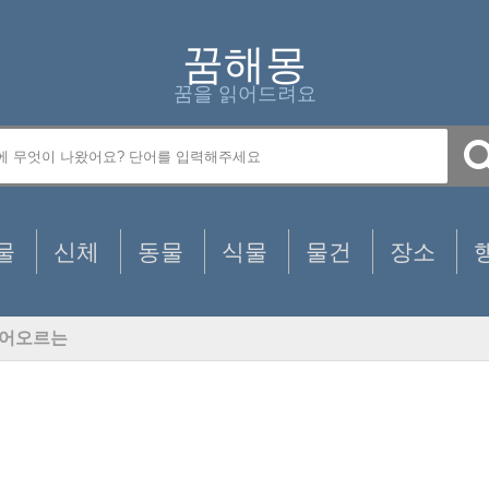
꿈해몽
꿈을 읽어드려요
물
신체
동물
식물
물건
장소
어오르는