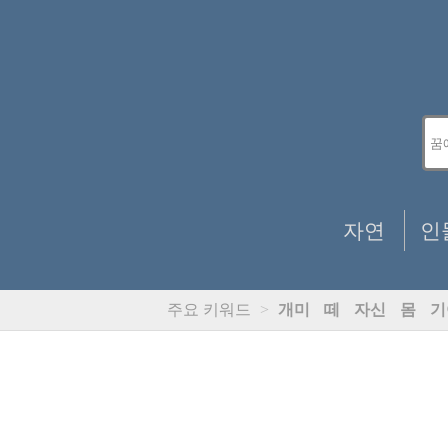
자연
인
주요 키워드
>
개미
떼
자신
몸
기