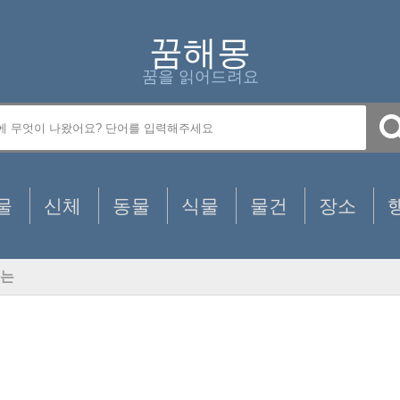
꿈해몽
꿈을 읽어드려요
물
신체
동물
식물
물건
장소
는