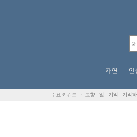
자연
인
주요 키워드
>
고향
일
기억
기억하