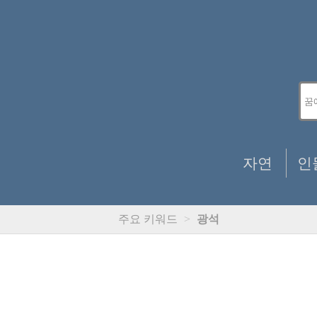
자연
인
주요 키워드
>
광석