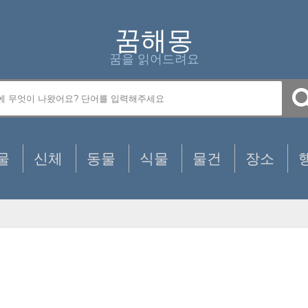
꿈해몽
꿈을 읽어드려요
물
신체
동물
식물
물건
장소