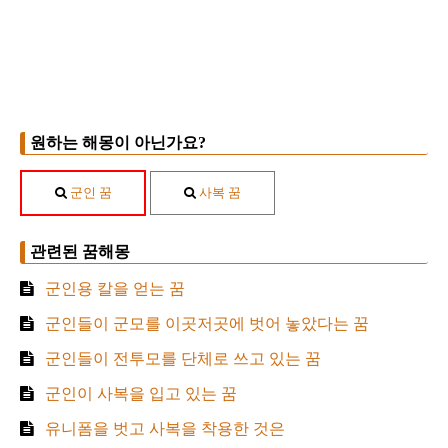
원하는 해몽이 아닌가요?
군인 꿈
사복 꿈
관련된 꿈해몽
군인용 칼을 얻는 꿈
군인들이 군모를 이곳저곳에 벗어 놓았다는 꿈
군인들이 전투모를 단체로 쓰고 있는 꿈
군인이 사복을 입고 있는 꿈
유니폼을 벗고 사복을 착용한 것은