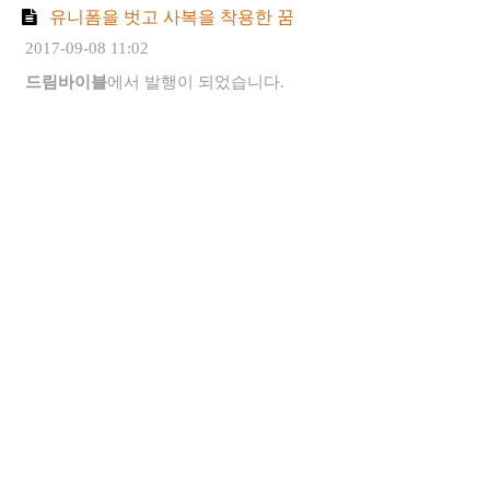
유니폼을 벗고 사복을 착용한 꿈
2017-09-08 11:02
드림바이블
에서 발행이 되었습니다.