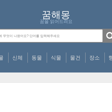
꿈해몽
꿈을 읽어드려요
물
신체
동물
식물
물건
장소