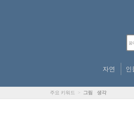
자연
인
주요 키워드
>
그림
생각