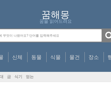
꿈해몽
꿈을 읽어드려요
물
신체
동물
식물
물건
장소
대
금
식기
얻는