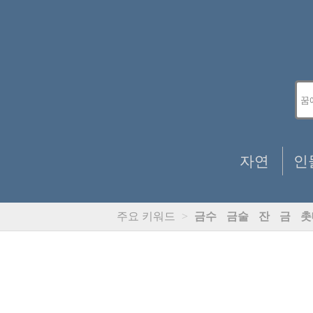
자연
인
주요 키워드
>
금수
금술
잔
금
촛