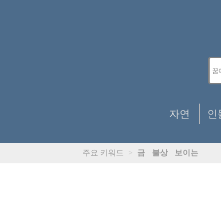
자연
인
주요 키워드
>
금
불상
보이는