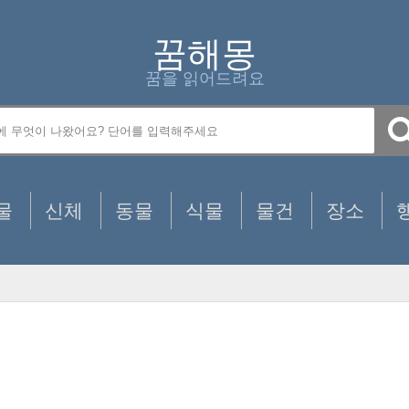
꿈해몽
꿈을 읽어드려요
물
신체
동물
식물
물건
장소