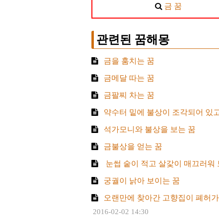
금 꿈
관련된 꿈해몽
금을 훔치는 꿈
금메달 따는 꿈
금팔찌 차는 꿈
약수터 밑에 불상이 조각되어 있고 
석가모니와 불상을 보는 꿈
금불상을 얻는 꿈
​ 눈썹 숱이 적고 살갗이 매끄러워
궁궐이 낡아 보이는 꿈
오랜만에 찾아간 고향집이 폐허가 
2016-02-02 14:30