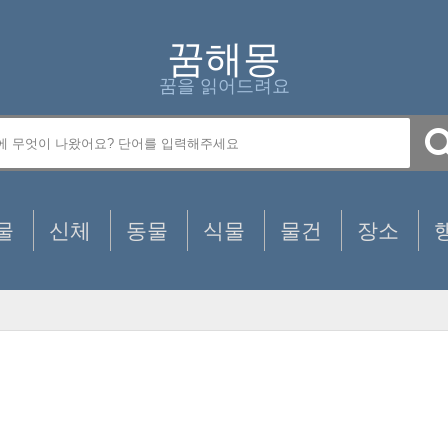
꿈해몽
꿈을 읽어드려요
물
신체
동물
식물
물건
장소