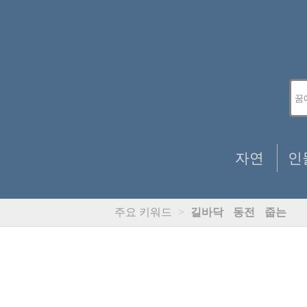
자연
인
주요 키워드
>
길바닥
동전
줍는