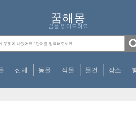
꿈해몽
꿈을 읽어드려요
물
신체
동물
식물
물건
장소