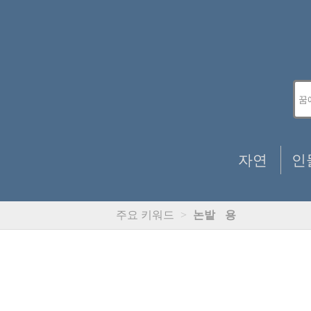
자연
인
주요 키워드
>
논밭
용