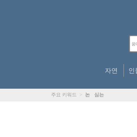
자연
인
주요 키워드
>
논
심는