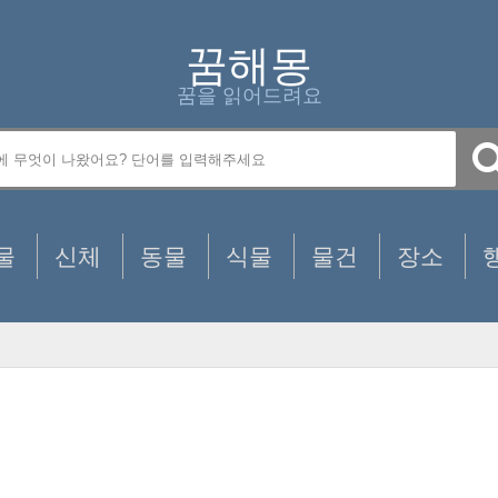
꿈해몽
꿈을 읽어드려요
물
신체
동물
식물
물건
장소