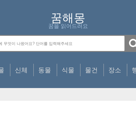
꿈해몽
꿈을 읽어드려요
물
신체
동물
식물
물건
장소