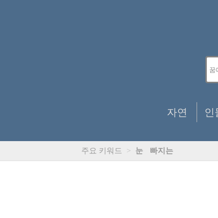
자연
인
주요 키워드
>
눈
빠지는