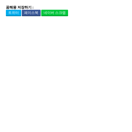
꿈해몽 저장하기 :
트위터
페이스북
네이버 스크랩