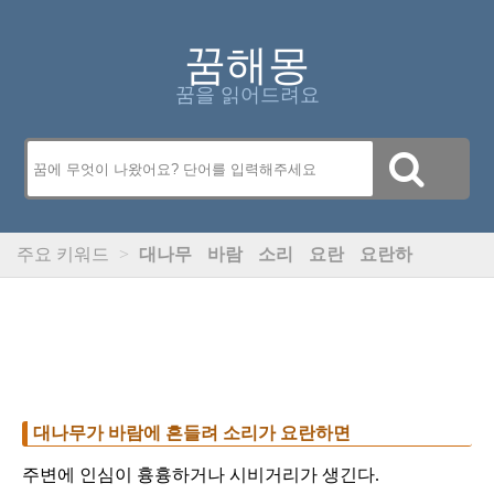
꿈해몽
꿈을 읽어드려요
주요 키워드
>
대나무
바람
소리
요란
요란하
대나무가 바람에 흔들려 소리가 요란하면
주변에 인심이 흉흉하거나 시비거리가 생긴다.