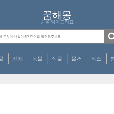
꿈해몽
꿈을 읽어드려요
물
신체
동물
식물
물건
장소
는