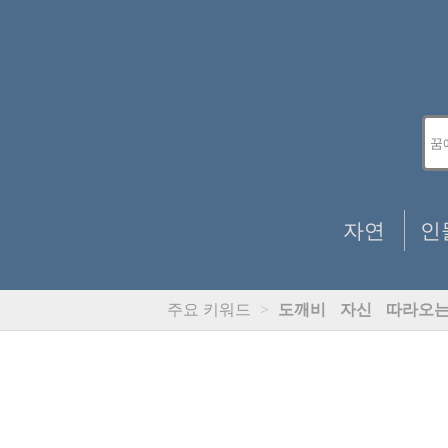
자연
인
주요 키워드
>
도깨비
자신
따라오