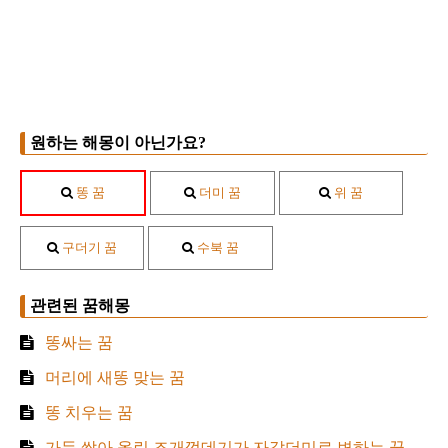
원하는 해몽이 아닌가요?
똥 꿈
더미 꿈
위 꿈
구더기 꿈
수북 꿈
관련된 꿈해몽
똥싸는 꿈
머리에 새똥 맞는 꿈
똥 치우는 꿈
가득 쌓아 올린 조개껍데기가 자갈더미로 변하는 꿈