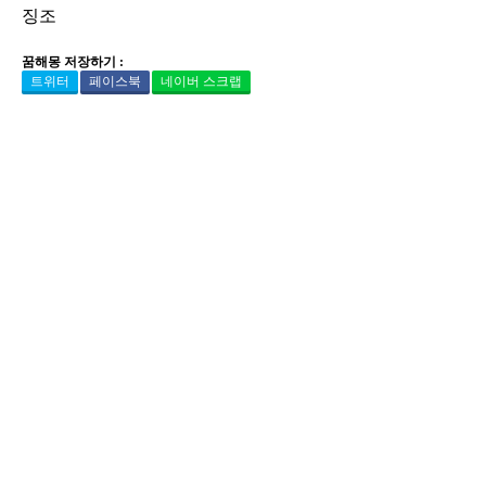
징조
꿈해몽 저장하기 :
트위터
페이스북
네이버 스크랩