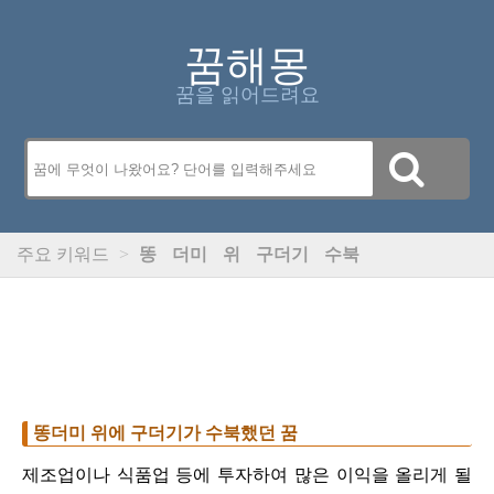
꿈해몽
꿈을 읽어드려요
주요 키워드
>
똥
더미
위
구더기
수북
똥더미 위에 구더기가 수북했던 꿈
제조업이나 식품업 등에 투자하여 많은 이익을 올리게 될