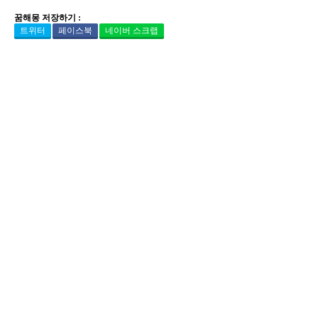
꿈해몽 저장하기 :
트위터
페이스북
네이버 스크랩