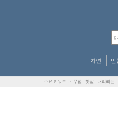
자연
인
주요 키워드
>
무덤
햇살
내리쬐는