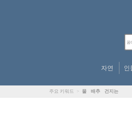
자연
인
주요 키워드
>
물
배추
건지는