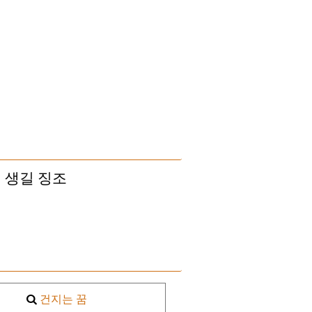
 생길 징조
건지는 꿈