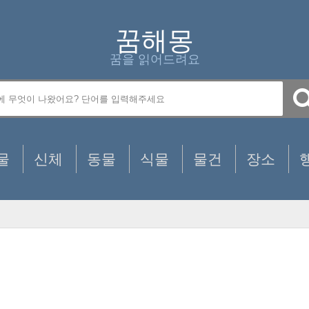
꿈해몽
꿈을 읽어드려요
물
신체
동물
식물
물건
장소