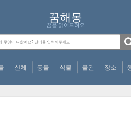
꿈해몽
꿈을 읽어드려요
물
신체
동물
식물
물건
장소