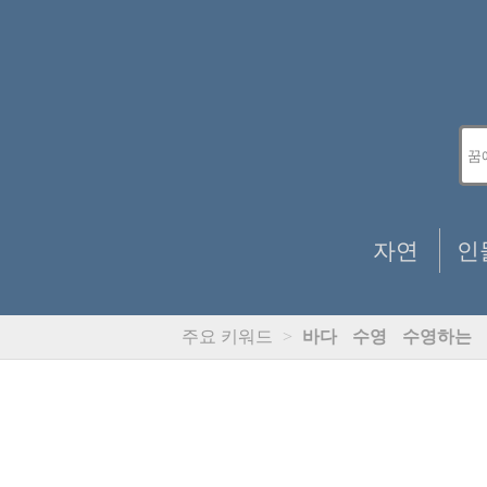
자연
인
주요 키워드
>
바다
수영
수영하는