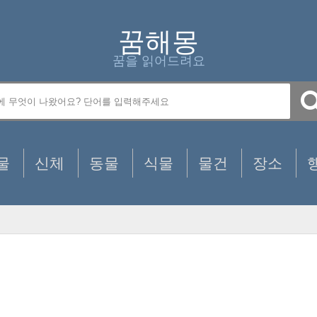
꿈해몽
꿈을 읽어드려요
물
신체
동물
식물
물건
장소