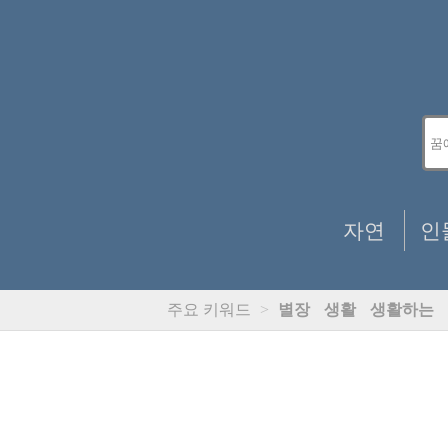
자연
인
주요 키워드
>
별장
생활
생활하는