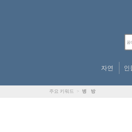
자연
인
주요 키워드
>
병
방