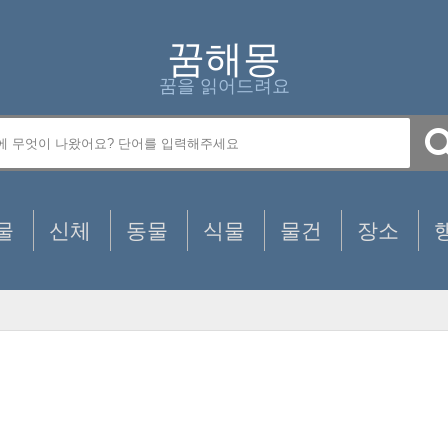
꿈해몽
꿈을 읽어드려요
물
신체
동물
식물
물건
장소