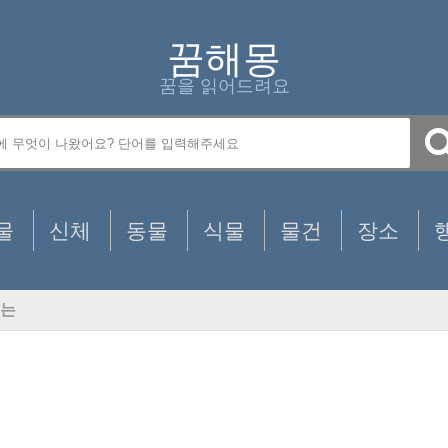
꿈해몽
꿈을 읽어드려요
물
신체
동물
식물
물건
장소
는