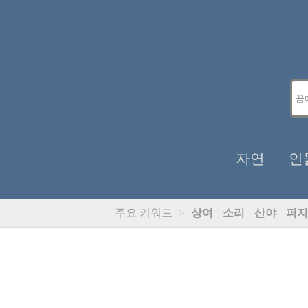
자연
인
주요 키워드
>
상여
소리
산야
퍼지