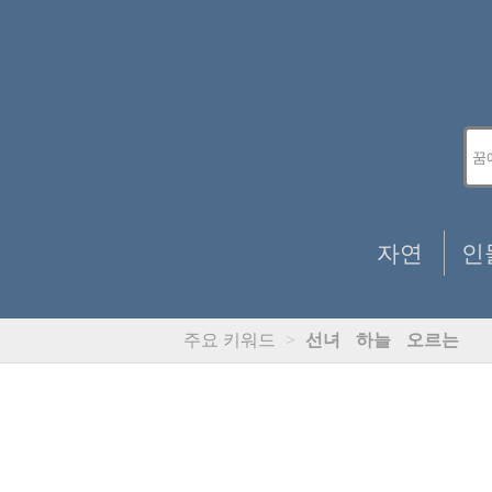
자연
인
주요 키워드
>
선녀
하늘
오르는