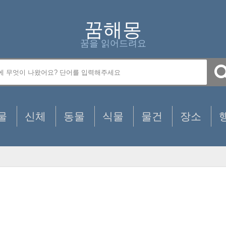
꿈해몽
꿈을 읽어드려요
물
신체
동물
식물
물건
장소