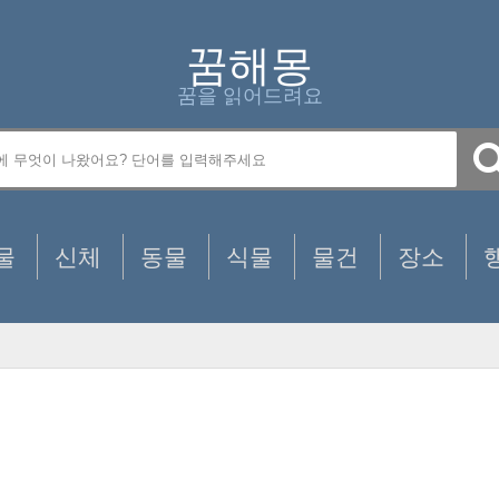
꿈해몽
꿈을 읽어드려요
물
신체
동물
식물
물건
장소