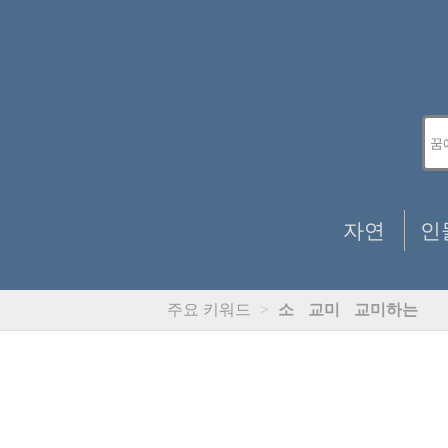
자연
인
주요 키워드
>
소
교미
교미하는