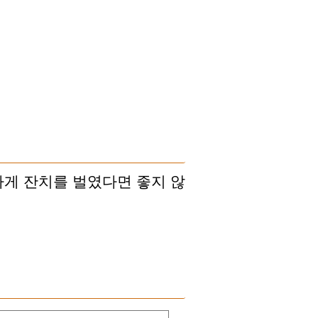
하게 잔치를 벌였다면 좋지 않