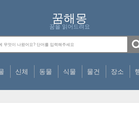
꿈해몽
꿈을 읽어드려요
물
신체
동물
식물
물건
장소