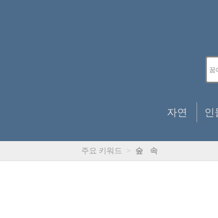
자연
인
주요 키워드
>
숲
속