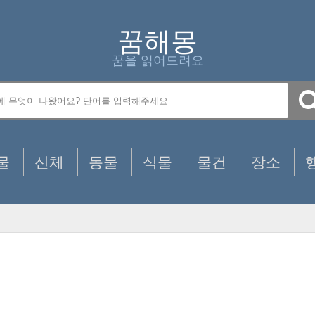
꿈해몽
꿈을 읽어드려요
물
신체
동물
식물
물건
장소