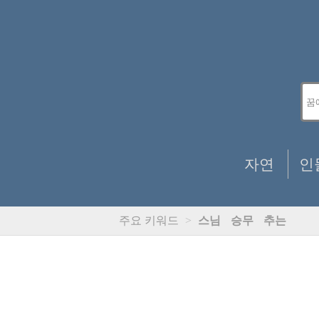
자연
인
주요 키워드
>
스님
승무
추는