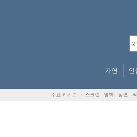
자연
인
주요 키워드
>
스크린
영화
장면
되