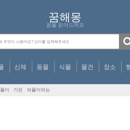
꿈해몽
꿈을 읽어드려요
물
신체
동물
식물
물건
장소
풀이
가은
되풀이되는