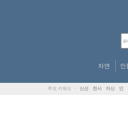
자연
인
주요 키워드
>
신선
천사
자신
인