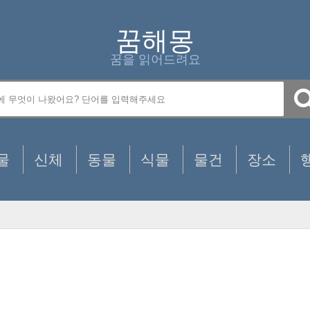
꿈해몽
꿈을 읽어드려요
물
신체
동물
식물
물건
장소