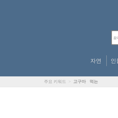
자연
인
주요 키워드
>
고구마
먹는