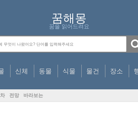
꿈해몽
꿈을 읽어드려요
물
신체
동물
식물
물건
장소
차
전망
바라보는