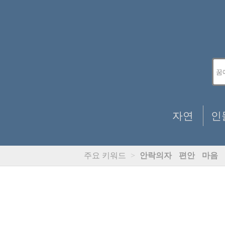
자연
인
주요 키워드
>
안락의자
편안
마음