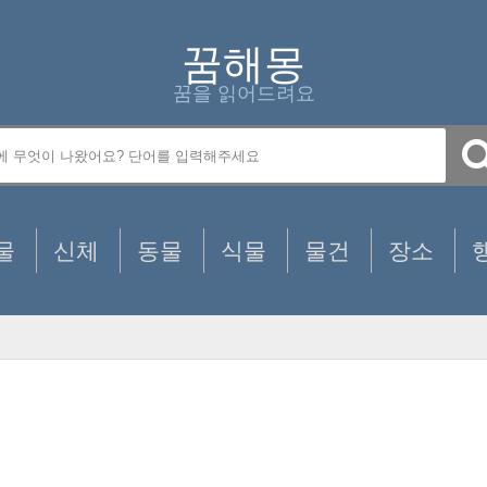
꿈해몽
꿈을 읽어드려요
물
신체
동물
식물
물건
장소