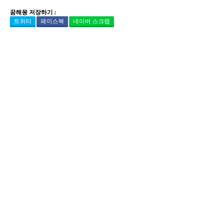
꿈해몽 저장하기 :
트위터
페이스북
네이버 스크랩