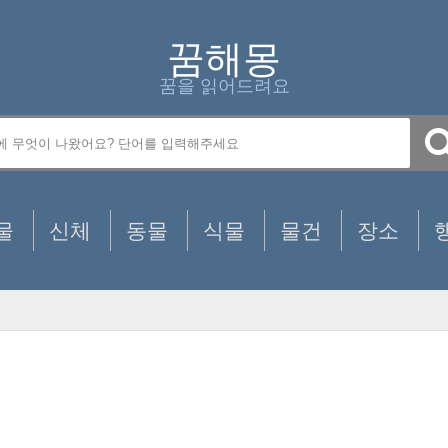
꿈해몽
꿈을 읽어드려요
물
신체
동물
식물
물건
장소