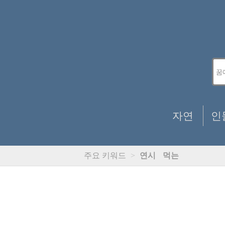
자연
인
주요 키워드
>
연시
먹는