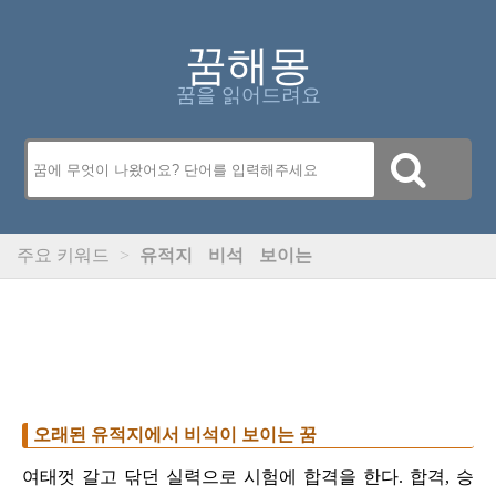
꿈해몽
꿈을 읽어드려요
주요 키워드
>
유적지
비석
보이는
오래된 유적지에서 비석이 보이는 꿈
여태껏 갈고 닦던 실력으로 시험에 합격을 한다. 합격, 승