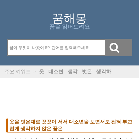
꿈해몽
꿈을 읽어드려요
주요 키워드
>
옷
대소변
생각
벗은
생각하
옷을 벗은채로 꼿꼿이 서서 대소변을 보면서도 전혀 부끄
럽게 생각하지 않은 꿈은