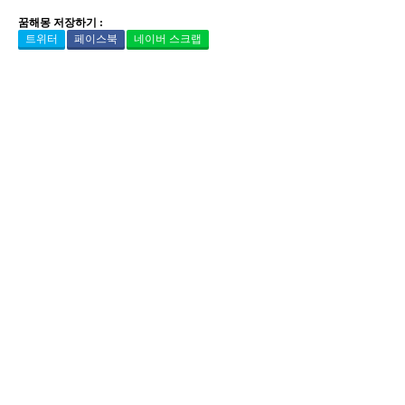
꿈해몽 저장하기 :
트위터
페이스북
네이버 스크랩