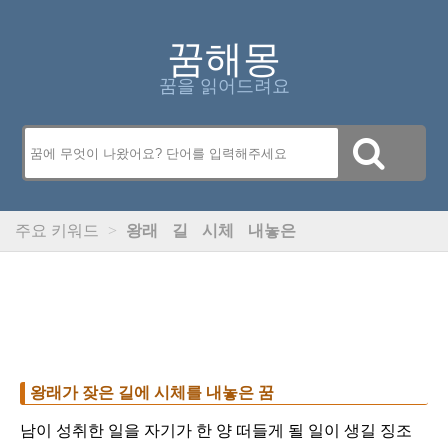
꿈해몽
꿈을 읽어드려요
주요 키워드
>
왕래
길
시체
내놓은
왕래가 잦은 길에 시체를 내놓은 꿈
남이 성취한 일을 자기가 한 양 떠들게 될 일이 생길 징조