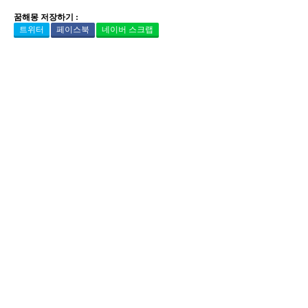
꿈해몽 저장하기 :
트위터
페이스북
네이버 스크랩