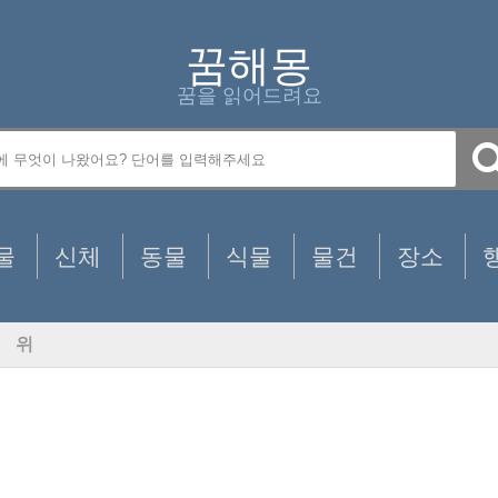
꿈해몽
꿈을 읽어드려요
물
신체
동물
식물
물건
장소
위