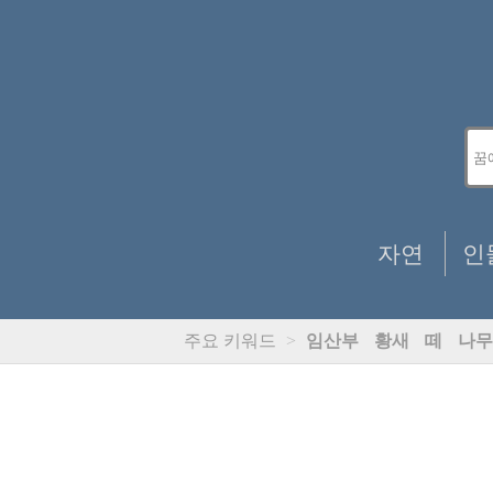
자연
인
주요 키워드
>
임산부
황새
떼
나무