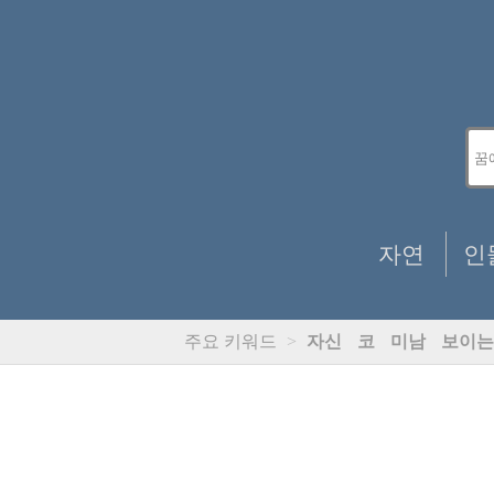
자연
인
주요 키워드
>
자신
코
미남
보이는