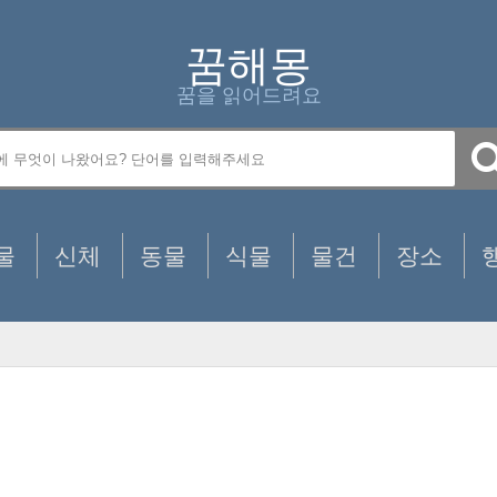
꿈해몽
꿈을 읽어드려요
물
신체
동물
식물
물건
장소