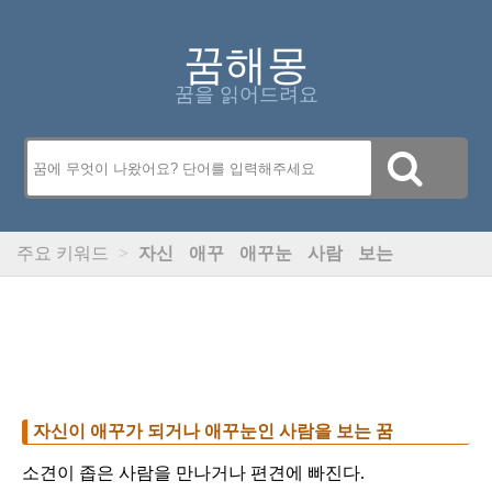
꿈해몽
꿈을 읽어드려요
주요 키워드
>
자신
애꾸
애꾸눈
사람
보는
자신이 애꾸가 되거나 애꾸눈인 사람을 보는 꿈
소견이 좁은 사람을 만나거나 편견에 빠진다.