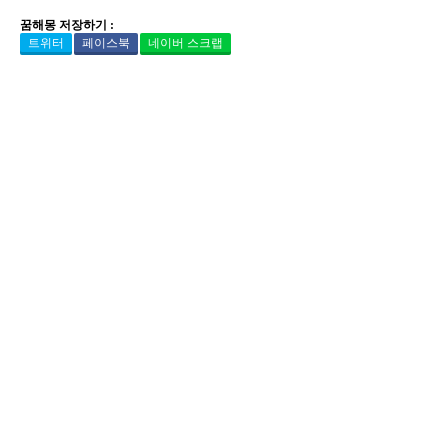
꿈해몽 저장하기 :
트위터
페이스북
네이버 스크랩