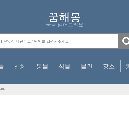
꿈해몽
꿈을 읽어드려요
물
신체
동물
식물
물건
장소
는