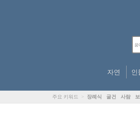
자연
인
주요 키워드
>
장례식
굴건
사람
보