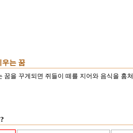
치우는 꿈
 꿈을 꾸게되면 쥐들이 떼를 지어와 음식을 훔쳐
?