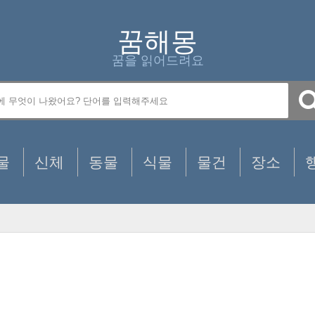
꿈해몽
꿈을 읽어드려요
물
신체
동물
식물
물건
장소