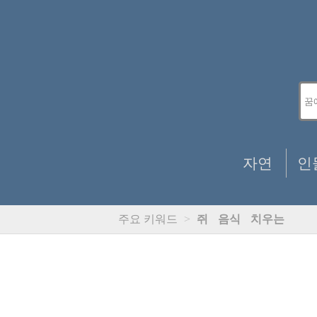
자연
인
주요 키워드
>
쥐
음식
치우는