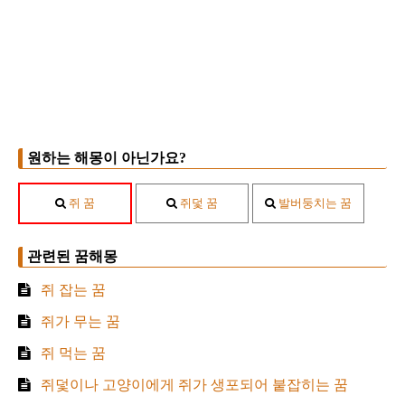
원하는 해몽이 아닌가요?
쥐 꿈
쥐덫 꿈
발버둥치는 꿈
관련된 꿈해몽
쥐 잡는 꿈
쥐가 무는 꿈
쥐 먹는 꿈
쥐덫이나 고양이에게 쥐가 생포되어 붙잡히는 꿈