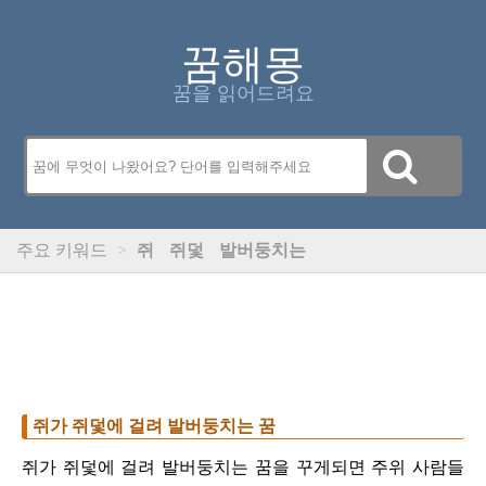
꿈해몽
꿈을 읽어드려요
주요 키워드
>
쥐
쥐덫
발버둥치는
쥐가 쥐덫에 걸려 발버둥치는 꿈
쥐가 쥐덫에 걸려 발버둥치는 꿈을 꾸게되면 주위 사람들