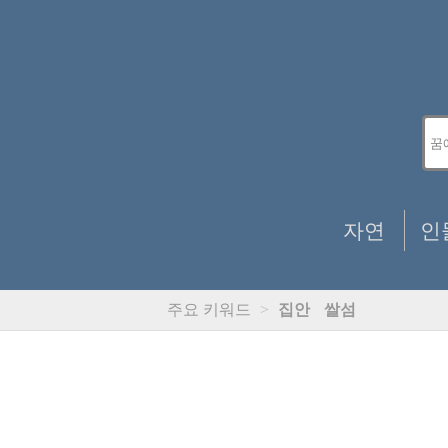
자연
인
주요 키워드
>
집안
쌀섬