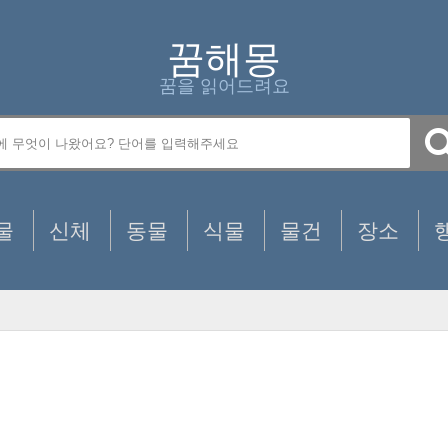
꿈해몽
꿈을 읽어드려요
물
신체
동물
식물
물건
장소