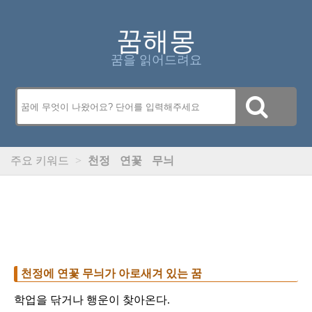
꿈해몽
꿈을 읽어드려요
주요 키워드
>
천정
연꽃
무늬
천정에 연꽃 무늬가 아로새겨 있는 꿈
학업을 닦거나 행운이 찾아온다.