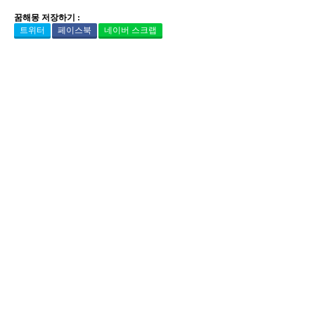
꿈해몽 저장하기 :
트위터
페이스북
네이버 스크랩