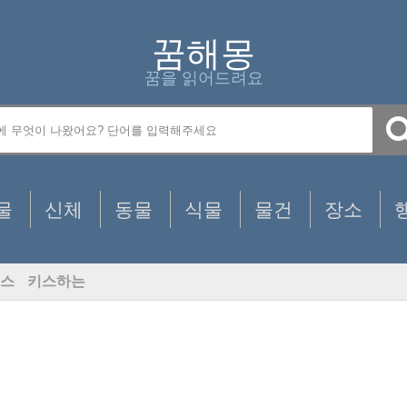
꿈해몽
꿈을 읽어드려요
물
신체
동물
식물
물건
장소
스
키스하는