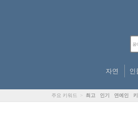
자연
인
주요 키워드
>
최고
인기
연예인
키