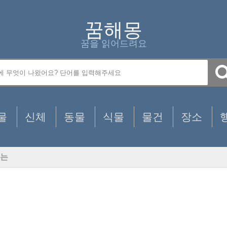
꿈해몽
꿈을 읽어드려요
물
신체
동물
식물
물건
장소
는