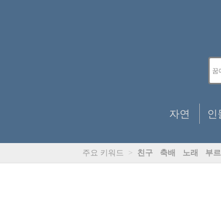
자연
인
주요 키워드
>
친구
축배
노래
부르