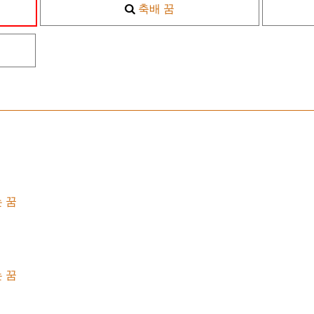
축배 꿈
 꿈
 꿈