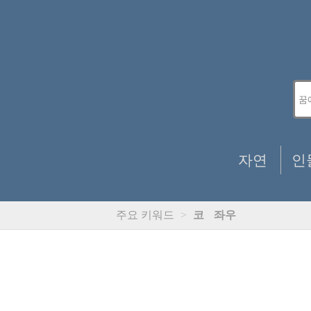
자연
인
주요 키워드
>
코
좌우