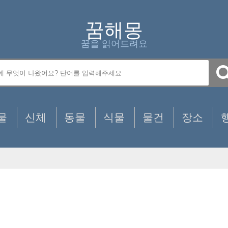
꿈해몽
꿈을 읽어드려요
물
신체
동물
식물
물건
장소