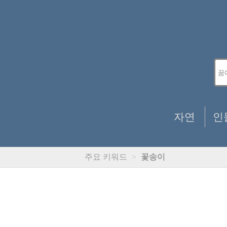
자연
인
주요 키워드
>
꽃송이