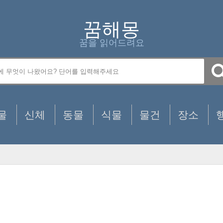
꿈해몽
꿈을 읽어드려요
물
신체
동물
식물
물건
장소